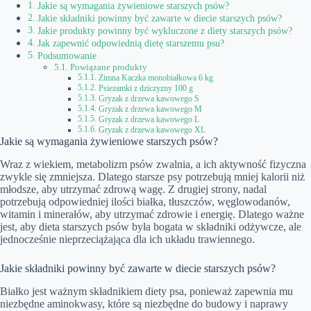
Jakie są wymagania żywieniowe starszych psów?
Jakie składniki powinny być zawarte w diecie starszych psów?
Jakie produkty powinny być wykluczone z diety starszych psów?
Jak zapewnić odpowiednią dietę starszemu psu?
Podsumowanie
Powiązane produkty
Zimna Kaczka monobiałkowa 6 kg
Psiezamki z dziczyzny 100 g
Gryzak z drzewa kawowego S
Gryzak z drzewa kawowego M
Gryzak z drzewa kawowego L
Gryzak z drzewa kawowego XL
Jakie są wymagania żywieniowe starszych psów?
Wraz z wiekiem, metabolizm psów zwalnia, a ich aktywność fizyczna
zwykle się zmniejsza. Dlatego starsze psy potrzebują mniej kalorii niż
młodsze, aby utrzymać zdrową wagę. Z drugiej strony, nadal
potrzebują odpowiedniej ilości białka, tłuszczów, węglowodanów,
witamin i minerałów, aby utrzymać zdrowie i energię. Dlatego ważne
jest, aby dieta starszych psów była bogata w składniki odżywcze, ale
jednocześnie nieprzeciążająca dla ich układu trawiennego.
Jakie składniki powinny być zawarte w diecie starszych psów?
Białko jest ważnym składnikiem diety psa, ponieważ zapewnia mu
niezbędne aminokwasy, które są niezbędne do budowy i naprawy