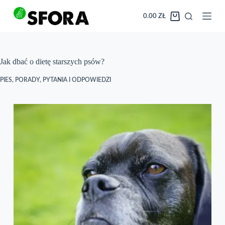
Przejdź
do
0.00
ZŁ
Koszyk
treści
Jak dbać o dietę starszych psów?
PIES
,
PORADY
,
PYTANIA I ODPOWIEDZI