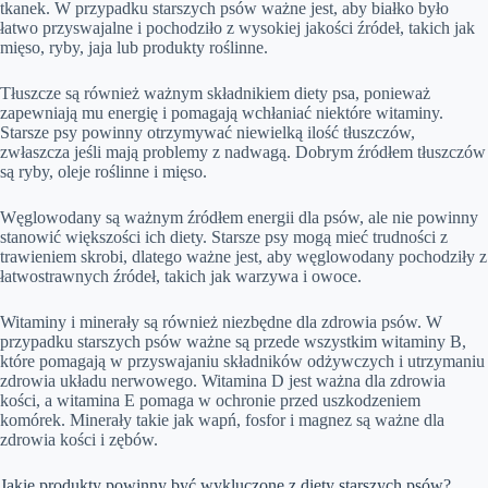
tkanek. W przypadku starszych psów ważne jest, aby białko było
łatwo przyswajalne i pochodziło z wysokiej jakości źródeł, takich jak
mięso, ryby, jaja lub produkty roślinne.
Tłuszcze są również ważnym składnikiem diety psa, ponieważ
zapewniają mu energię i pomagają wchłaniać niektóre witaminy.
Starsze psy powinny otrzymywać niewielką ilość tłuszczów,
zwłaszcza jeśli mają problemy z nadwagą. Dobrym źródłem tłuszczów
są ryby, oleje roślinne i mięso.
Węglowodany są ważnym źródłem energii dla psów, ale nie powinny
stanowić większości ich diety. Starsze psy mogą mieć trudności z
trawieniem skrobi, dlatego ważne jest, aby węglowodany pochodziły z
łatwostrawnych źródeł, takich jak warzywa i owoce.
Witaminy i minerały są również niezbędne dla zdrowia psów. W
przypadku starszych psów ważne są przede wszystkim witaminy B,
które pomagają w przyswajaniu składników odżywczych i utrzymaniu
zdrowia układu nerwowego. Witamina D jest ważna dla zdrowia
kości, a witamina E pomaga w ochronie przed uszkodzeniem
komórek. Minerały takie jak wapń, fosfor i magnez są ważne dla
zdrowia kości i zębów.
Jakie produkty powinny być wykluczone z diety starszych psów?