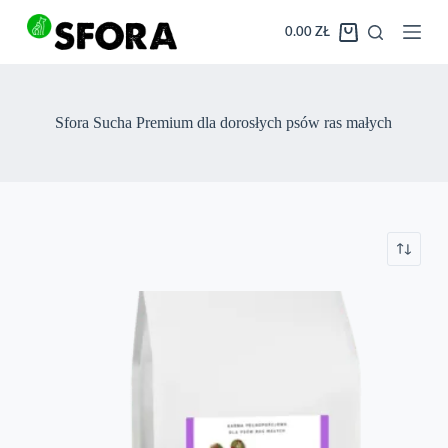
Przejdź
do
0.00
ZŁ
Koszyk
treści
Sfora Sucha Premium dla dorosłych psów ras małych