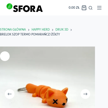
Przejdź
do
0.00
ZŁ
Koszyk
treści
STRONA GŁÓWNA
HAPPY HERD
DRUK 3D
BRELOK SZOP TERMO POMARAŃCZ/ŻÓŁTY