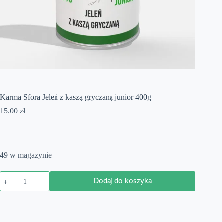
Karma Sfora Jeleń z kaszą gryczaną junior 400g
15.00
zł
49 w magazynie
ilość
Dodaj do koszyka
Karma
Sfora
Jeleń
z
kaszą