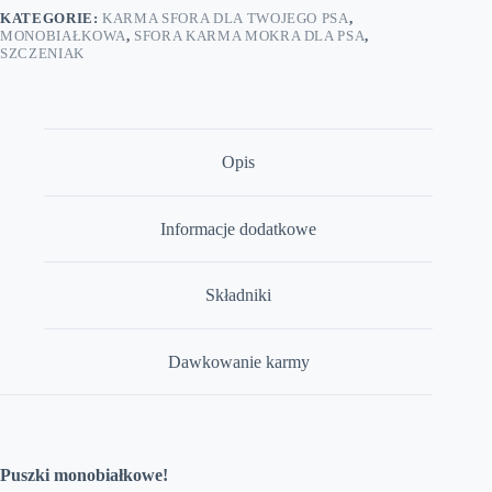
gryczaną
KATEGORIE:
KARMA SFORA DLA TWOJEGO PSA
,
junior
MONOBIAŁKOWA
,
SFORA KARMA MOKRA DLA PSA
,
400g
SZCZENIAK
Opis
Informacje dodatkowe
Składniki
Dawkowanie karmy
Puszki monobiałkowe!