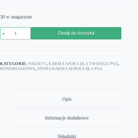
30 w magazynie
ilość
Dodaj do koszyka
Karma
Sfora
Kaczka
z
prosem
i
KATEGORIE:
PAKIETY
,
KARMA SFORA DLA TWOJEGO PSA
,
marchwią
MONOBIAŁKOWA
,
SFORA KARMA MOKRA DLA PSA
24
x
400g
pakiet
Opis
Informacje dodatkowe
Składniki