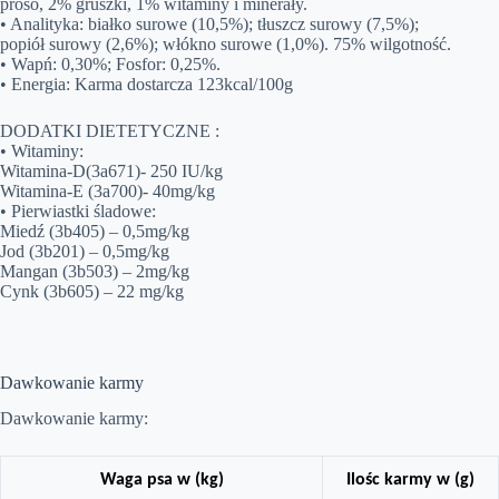
proso, 2% gruszki, 1% witaminy i minerały.
• Analityka: białko surowe (10,5%); tłuszcz surowy (7,5%);
popiół surowy (2,6%); włókno surowe (1,0%). 75% wilgotność.
• Wapń: 0,30%; Fosfor: 0,25%.
• Energia: Karma dostarcza 123kcal/100g
DODATKI DIETETYCZNE :
• Witaminy:
Witamina-D(3a671)- 250 IU/kg
Witamina-E (3a700)- 40mg/kg
• Pierwiastki śladowe:
Miedź (3b405) – 0,5mg/kg
Jod (3b201) – 0,5mg/kg
Mangan (3b503) – 2mg/kg
Cynk (3b605) – 22 mg/kg
Dawkowanie karmy
Dawkowanie karmy:
Waga psa w (kg)
Ilośc karmy w (g)