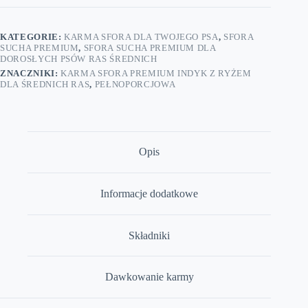
Indyk
z
ostropestem
KATEGORIE:
KARMA SFORA DLA TWOJEGO PSA
,
SFORA
dla
SUCHA PREMIUM
,
SFORA SUCHA PREMIUM DLA
średnich
DOROSŁYCH PSÓW RAS ŚREDNICH
ras
ZNACZNIKI:
KARMA SFORA PREMIUM INDYK Z RYŻEM
20
DLA ŚREDNICH RAS
,
PEŁNOPORCJOWA
kg
Opis
Informacje dodatkowe
Składniki
Dawkowanie karmy