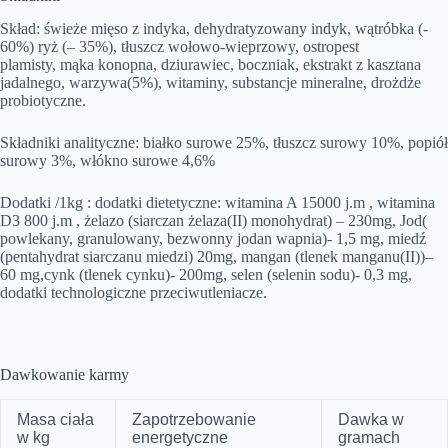
Skład: świeże mięso z indyka, dehydratyzowany indyk, wątróbka
(-
60%)
ryż
(
–
35%)
, tłuszcz wołowo-wieprzowy, ostropest
plamisty, mąka konopna,
dziurawiec, boczniak, ekstrakt z kasztana
jadalnego,
warzywa(5%), witaminy, substancje mineralne, drożdże
probiotyczne
.
Składniki analityczne: białko surowe 25%, tłuszcz surowy 10%, popiół
surowy 3%, włókno surowe
4,6%
Dodatki /1kg : dodatki dietetyczne: w
itamina A 15000 j.m , witamina
D3 800 j.m , żelazo (siarczan
żelaza(II) monohydrat)
– 230mg, Jod(
powlekany, granulowany, bezwonny jodan wapnia)- 1,5 mg,
miedź
(pentahydrat siarczanu miedzi) 20mg, mangan (tlenek manganu(II))
–
60 mg,cynk (tlenek
cynku)- 200mg, selen (selenin sodu)- 0,3 mg,
dodatki technologiczne przeciwutleniacze.
Dawkowanie karmy
Masa ciała
Zapotrzebowanie
Dawka w
w kg
energetyczne
gramach