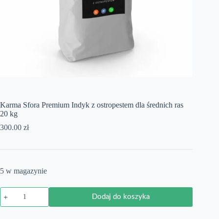
Karma Sfora Premium Indyk z ostropestem dla średnich ras
20 kg
300.00
zł
5 w magazynie
ilość
Dodaj do koszyka
Karma
Sfora
Premium