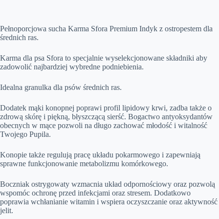
P
ełnoporcjowa sucha Karma Sfora Premium Indyk z ostropestem dla
średnich ras
.
Karma dla psa Sfora to specjalnie wyselekcjonowane składniki aby
zadowolić najbardziej wybredne podniebienia.
Idealna granulka dla psów średnich ras.
Dodatek mąki konopnej poprawi profil lipidowy krwi, zadba także o
zdrową skórę i piękną, błyszczącą sierść. Bogactwo antyoksydantów
obecnych w mące pozwoli na długo zachować młodość i witalność
Twojego Pupila.
Konopie także regulują pracę układu pokarmowego i zapewniają
sprawne funkcjonowanie metabolizmu komórkowego.
Boczniak ostrygowaty wzmacnia układ odpornościowy oraz pozwolą
wspomóc ochronę przed infekcjami oraz stresem. Dodatkowo
poprawia wchłanianie witamin i wspiera oczyszczanie oraz aktywność
jelit.