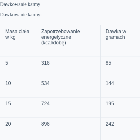
Dawkowanie karmy
Dawkowanie karmy:
Masa ciała
Zapotrzebowanie
Dawka w
w kg
energetyczne
gramach
(kcal/dobę)
5
318
85
10
534
144
15
724
195
20
898
242