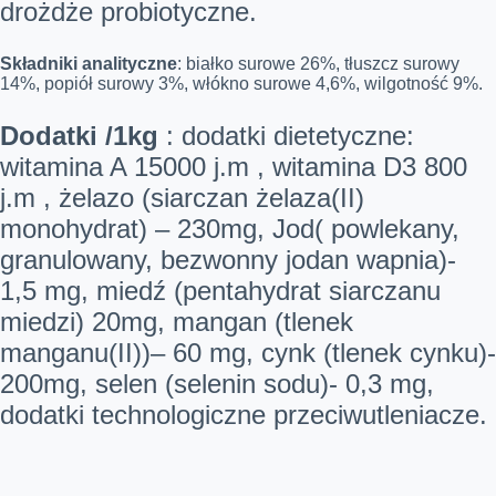
drożdże probiotyczne.
Składniki analityczne
: białko surowe 26%, tłuszcz surowy
14%, popiół surowy 3%, włókno surowe 4,6%, wilgotność 9%.
Dodatki /1kg
: dodatki dietetyczne:
witamina A 15000 j.m , witamina D3 800
j.m , żelazo (siarczan żelaza(II)
monohydrat) – 230mg, Jod( powlekany,
granulowany, bezwonny jodan wapnia)-
1,5 mg, miedź (pentahydrat siarczanu
miedzi) 20mg, mangan (tlenek
manganu(II))– 60 mg, cynk (tlenek cynku)-
200mg, selen (selenin sodu)- 0,3 mg,
dodatki technologiczne przeciwutleniacze.