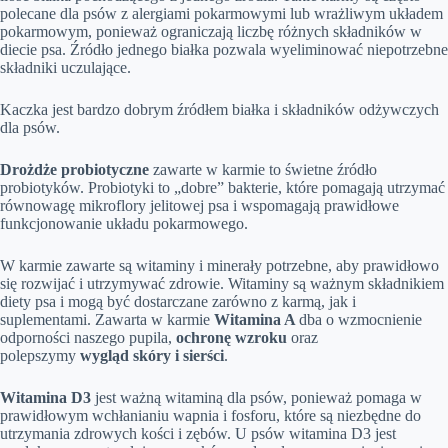
polecane dla psów z alergiami pokarmowymi lub wrażliwym układem
pokarmowym, ponieważ ograniczają liczbę różnych składników w
diecie psa. Źródło jednego białka pozwala wyeliminować niepotrzebne
składniki uczulające.
Kaczka jest bardzo dobrym źródłem białka i składników odżywczych
dla psów.
Drożdże probiotyczne
zawarte w karmie to świetne źródło
probiotyków. Probiotyki to „dobre” bakterie, które pomagają utrzymać
równowagę mikroflory jelitowej psa i wspomagają prawidłowe
funkcjonowanie układu pokarmowego.
W karmie zawarte są witaminy i minerały potrzebne, aby prawidłowo
się rozwijać i utrzymywać zdrowie. Witaminy są ważnym składnikiem
diety psa i mogą być dostarczane zarówno z karmą, jak i
suplementami. Zawarta w karmie
Witamina A
dba o wzmocnienie
odporności naszego pupila,
ochronę wzroku
oraz
polepszymy
wygląd skóry i sierści
.
Witamina D3
jest ważną witaminą dla psów, ponieważ pomaga w
prawidłowym wchłanianiu wapnia i fosforu, które są niezbędne do
utrzymania zdrowych kości i zębów. U psów witamina D3 jest