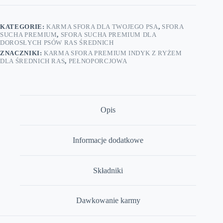
Premium
z
Rybą
KATEGORIE:
KARMA SFORA DLA TWOJEGO PSA
,
SFORA
z
SUCHA PREMIUM
,
SFORA SUCHA PREMIUM DLA
polskich
DOROSŁYCH PSÓW RAS ŚREDNICH
jezior
ZNACZNIKI:
KARMA SFORA PREMIUM INDYK Z RYŻEM
dla
DLA ŚREDNICH RAS
,
PEŁNOPORCJOWA
średnich
ras
10
kg
Opis
Informacje dodatkowe
Składniki
Dawkowanie karmy