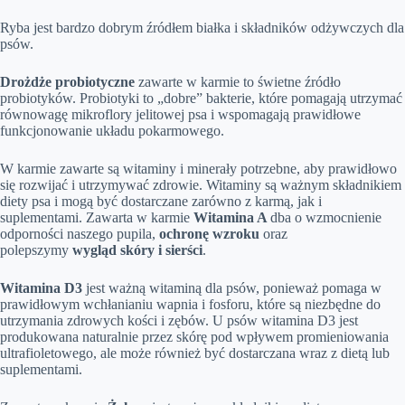
Ryba jest bardzo dobrym źródłem białka i składników odżywczych dla
psów.
Drożdże probiotyczne
zawarte w karmie to świetne źródło
probiotyków. Probiotyki to „dobre” bakterie, które pomagają utrzymać
równowagę mikroflory jelitowej psa i wspomagają prawidłowe
funkcjonowanie układu pokarmowego.
W karmie zawarte są witaminy i minerały potrzebne, aby prawidłowo
się rozwijać i utrzymywać zdrowie. Witaminy są ważnym składnikiem
diety psa i mogą być dostarczane zarówno z karmą, jak i
suplementami. Zawarta w karmie
Witamina A
dba o wzmocnienie
odporności naszego pupila,
ochronę wzroku
oraz
polepszymy
wygląd skóry i sierści
.
Witamina D3
jest ważną witaminą dla psów, ponieważ pomaga w
prawidłowym wchłanianiu wapnia i fosforu, które są niezbędne do
utrzymania zdrowych kości i zębów. U psów witamina D3 jest
produkowana naturalnie przez skórę pod wpływem promieniowania
ultrafioletowego, ale może również być dostarczana wraz z dietą lub
suplementami.