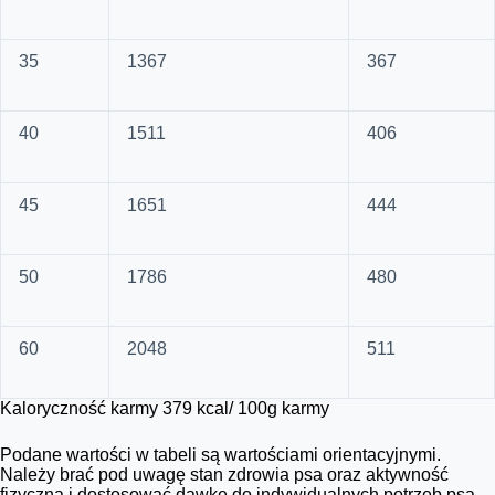
35
1367
367
40
1511
406
45
1651
444
50
1786
480
60
2048
511
Kaloryczność karmy 379 kcal/ 100g karmy
Podane wartości w tabeli są wartościami orientacyjnymi.
Należy brać pod uwagę stan zdrowia psa oraz aktywność
fizyczną i dostosować dawkę do indywidualnych potrzeb psa.