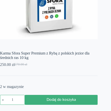
Karma Sfora Super Premium z Rybą z polskich jezior dla
średnich ras 10 kg
250.00
zł
270.00
zł
Pierwotna
Aktualna
cena
cena
wynosiła:
wynosi:
270.00 zł.
250.00 zł.
2 w magazynie
ilość
Dodaj do koszyka
Karma
Sfora
Super