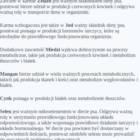
Zawarte w karmie
Żelazo
jest ważnym składnikiem diety psa,
ponieważ bierze udział w produkcji czerwonych krwinek i odgrywa
ważną rolę w transporcie tlenu w organizmie.
Karma wzbogacona jest także w
Jod
ważny składnik diety psa,
ponieważ pomaga w produkcji hormonów tarczycy, które są
niezbędne do prawidłowego funkcjonowania organizmu.
Dodatkowo zawartość
Miedzi
wpływa dobroczynnie na procesy
metaboliczne, takie jak produkcja czerwonych krwinek i metabolizm
tłuszczów i białek.
Mangan
bierze udział w wielu ważnych procesach metabolicznych,
takich jak produkcja tkanek i kości oraz metabolizm węglowodanów i
białek.
Cynk
pomaga w produkcji białek oraz metabolizmie tłuszczów.
Selen
jest ważnym mikroelementem w diecie psa. Odgrywa ważną
rolę w utrzymaniu prawidłowego funkcjonowania układu
odpornościowego, a także wspomaga prawidłowe działanie tarczycy i
układu hormonalnego. W diecie psa powinien być dostarczany w
odpowiednich ilościach, ponieważ niedobór selenu może prowadzić
do poważnych problemów zdrowotnych.