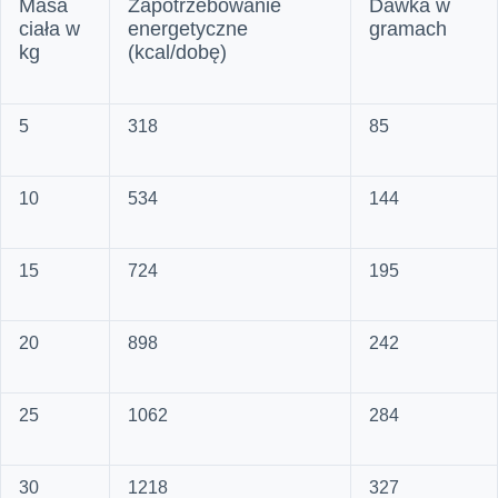
Masa
Zapotrzebowanie
Dawka w
ciała w
energetyczne
gramach
kg
(kcal/dobę)
5
318
85
10
534
144
15
724
195
20
898
242
25
1062
284
30
1218
327