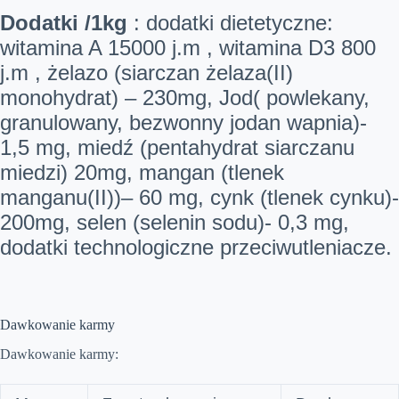
Dodatki /1kg
: dodatki dietetyczne:
witamina A 15000 j.m , witamina D3 800
j.m , żelazo (siarczan żelaza(II)
monohydrat) – 230mg, Jod( powlekany,
granulowany, bezwonny jodan wapnia)-
1,5 mg, miedź (pentahydrat siarczanu
miedzi) 20mg, mangan (tlenek
manganu(II))– 60 mg, cynk (tlenek cynku)-
200mg, selen (selenin sodu)- 0,3 mg,
dodatki technologiczne przeciwutleniacze.
Dawkowanie karmy
Dawkowanie karmy: