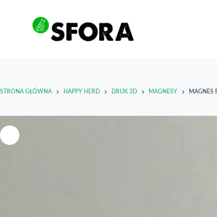
Przejdź
do
treści
STRONA GŁÓWNA
HAPPY HERD
DRUK 3D
MAGNESY
MAGNES F