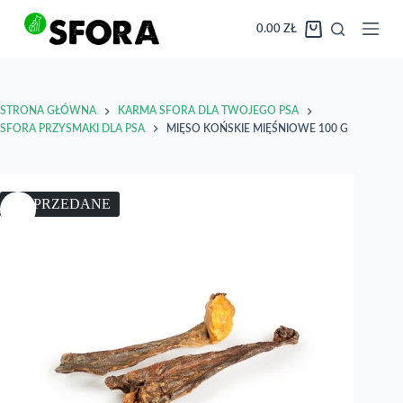
Przejdź
do
0.00
ZŁ
Koszyk
treści
STRONA GŁÓWNA
KARMA SFORA DLA TWOJEGO PSA
SFORA PRZYSMAKI DLA PSA
MIĘSO KOŃSKIE MIĘŚNIOWE 100 G
WYPRZEDANE