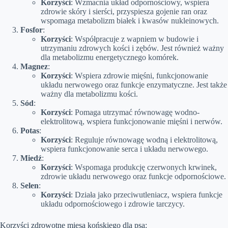
Korzyści
: Wzmacnia układ odpornościowy, wspiera
zdrowie skóry i sierści, przyspiesza gojenie ran oraz
wspomaga metabolizm białek i kwasów nukleinowych.
Fosfor
:
Korzyści
: Współpracuje z wapniem w budowie i
utrzymaniu zdrowych kości i zębów. Jest również ważny
dla metabolizmu energetycznego komórek.
Magnez
:
Korzyści
: Wspiera zdrowie mięśni, funkcjonowanie
układu nerwowego oraz funkcje enzymatyczne. Jest także
ważny dla metabolizmu kości.
Sód
:
Korzyści
: Pomaga utrzymać równowagę wodno-
elektrolitową, wspiera funkcjonowanie mięśni i nerwów.
Potas
:
Korzyści
: Reguluje równowagę wodną i elektrolitową,
wspiera funkcjonowanie serca i układu nerwowego.
Miedź
:
Korzyści
: Wspomaga produkcję czerwonych krwinek,
zdrowie układu nerwowego oraz funkcje odpornościowe.
Selen
:
Korzyści
: Działa jako przeciwutleniacz, wspiera funkcje
układu odpornościowego i zdrowie tarczycy.
Korzyści zdrowotne mięsa końskiego dla psa: