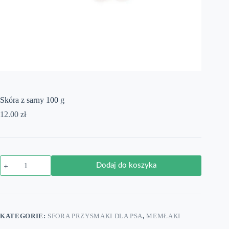
Skóra z sarny 100 g
12.00
zł
ilość
Dodaj do koszyka
Skóra
z
sarny
100
g
KATEGORIE:
SFORA PRZYSMAKI DLA PSA
,
MEMŁAKI