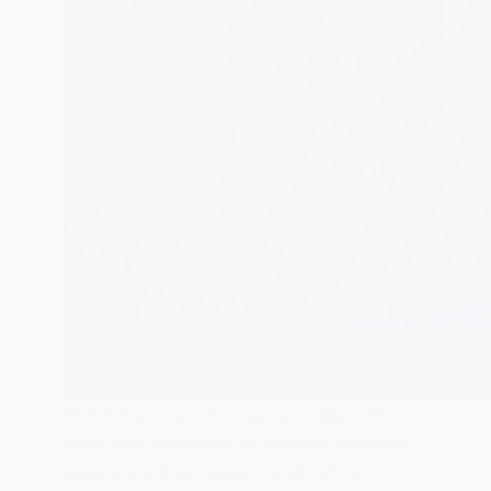
Wokół żywienia kotów narosło wiele mitów,
które mogą prowadzić do błędnych wyborów
dietetycznych dla naszych pupili. W tym