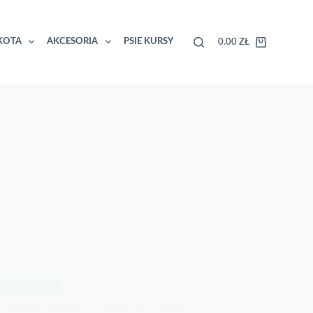
KOTA
AKCESORIA
PSIE KURSY
0.00
ZŁ
Koszyk
I ODPOWIEDZI
erdanie ogonem oznacza radość?