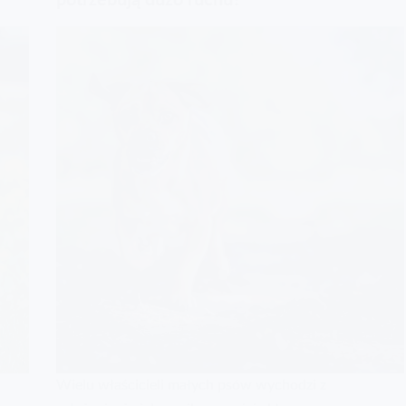
Wielu właścicieli małych psów wychodzi z