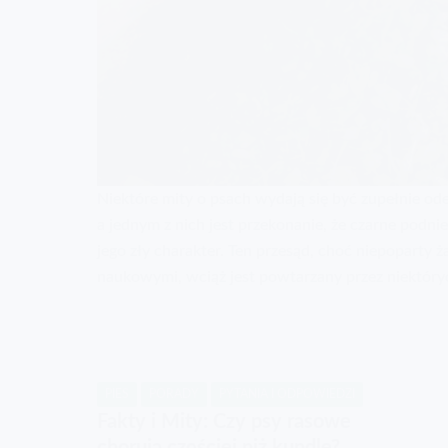
Niektóre mity o psach wydają się być zupełnie od
a jednym z nich jest przekonanie, że czarne podni
jego zły charakter. Ten przesąd, choć niepoparty
naukowymi, wciąż jest powtarzany przez niektóry
PIES
PORADY
PYTANIA I ODPOWIEDZI
Fakty i Mity: Czy psy rasowe
chorują częściej niż kundle?