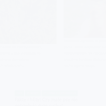
Merdanie ogonem to jedn
erwane od rzeczywistości,
psów, które większość lud
ebienie u psa wskazuje na
nastawieniem. W rzeczywis
 żadnymi dowodami
znacznie bardziej złożon
ch właścicieli…
ruchy ogona mogą…
PIES
PORADY
PYTANIA I ODPOWIEDZI
Fakty i Mity: Czy małe psy nie
potrzebują dużo ruchu?