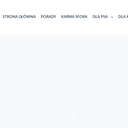
STRONA GŁÓWNA
PORADY
KARMA SFORA
DLA PSA
DLA 
PIES
PORADY
PYTANIA 
 psa oznacza zły
Fakty i Mity: Czy m