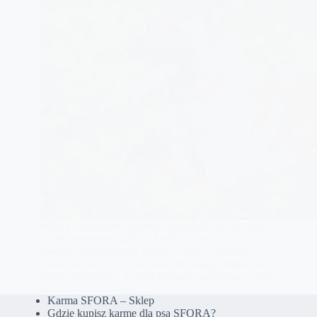
Wraz z nadejściem wiosny, pojawiają się nie tylko
ciepłe promienie słońca i kwitnące kwiaty, ale
również nieprzyjemne objawy alergii. Niestety,
podobnie jak ludzie, psy również mogą cierpieć na
alergie sezonowe. W tym artykule opowiemy o tym,
na co zwracać uwagę,…
Karma SFORA – Sklep
Gdzie kupisz karmę dla psa SFORA?