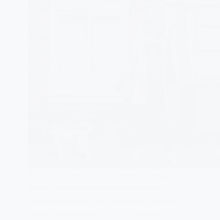
Wybór odpowiedniej rasy psa jest bardzo
ważny, ponieważ każda rasa ma swoje
własnecharakterystyki i potrzeby. Oto kilka
rzeczy, na które warto zwrócić uwagę,