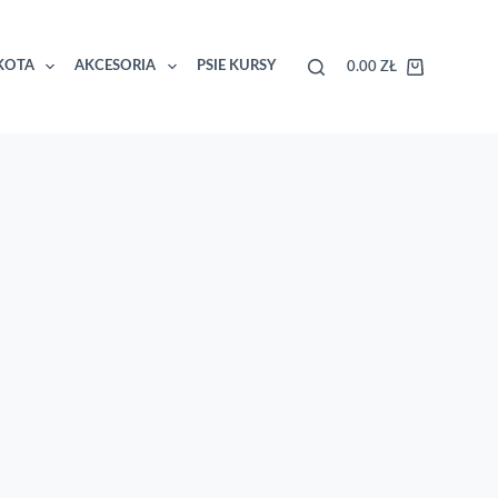
KOTA
AKCESORIA
PSIE KURSY
0.00
ZŁ
Koszyk