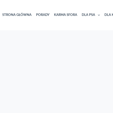
STRONA GŁÓWNA
PORADY
KARMA SFORA
DLA PSA
DLA 