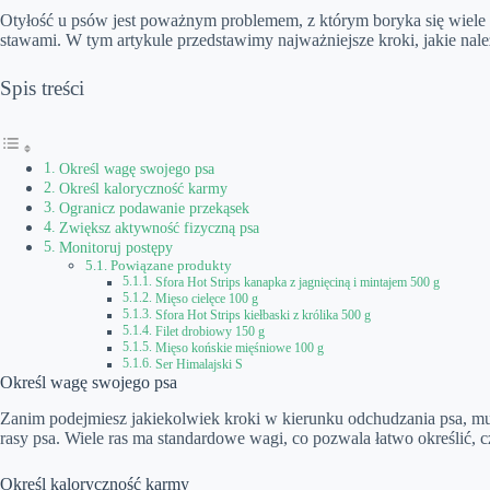
Otyłość u psów jest poważnym problemem, z którym boryka się wiele 
stawami. W tym artykule przedstawimy najważniejsze kroki, jakie na
Spis treści
Określ wagę swojego psa
Określ kaloryczność karmy
Ogranicz podawanie przekąsek
Zwiększ aktywność fizyczną psa
Monitoruj postępy
Powiązane produkty
Sfora Hot Strips kanapka z jagnięciną i mintajem 500 g
Mięso cielęce 100 g
Sfora Hot Strips kiełbaski z królika 500 g
Filet drobiowy 150 g
Mięso końskie mięśniowe 100 g
Ser Himalajski S
Określ wagę swojego psa
Zanim podejmiesz jakiekolwiek kroki w kierunku odchudzania psa, mu
rasy psa. Wiele ras ma standardowe wagi, co pozwala łatwo określić, cz
Określ kaloryczność karmy