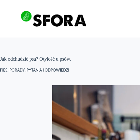
Przejdź
do
treści
Jak odchudzić psa? Otyłość u psów.
PIES
,
PORADY
,
PYTANIA I ODPOWIEDZI