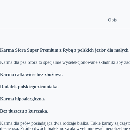
małych
ras
1,5
kg
Opis
Karma Sfora Super Premium z Rybą z polskich jezior dla małych 
Karma dla psa Sfora to specjalnie wyselekcjonowane składniki aby zad
Karma całkowicie bez zbożowa.
Dodatek polskiego ziemniaka.
Karma hipoalergiczna.
Bez tłuszczu z kurczaka.
Karma dla psów posiadająca dwa rodzaje białka. Takie karmy są czę
diecie psa. Źródło dwóch białek pozwala wyeliminować niepotrzebne s