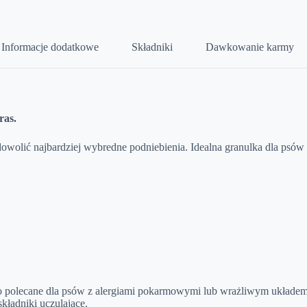
Informacje dodatkowe
Składniki
Dawkowanie karmy
ras.
owolić najbardziej wybredne podniebienia. Idealna granulka dla psów 
sto polecane dla psów z alergiami pokarmowymi lub wrażliwym układ
kładniki uczulające.