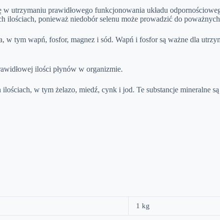
 w utrzymaniu prawidłowego funkcjonowania układu odpornościowego,
ch ilościach, ponieważ niedobór selenu może prowadzić do poważny
a, w tym wapń, fosfor, magnez i sód. Wapń i fosfor są ważne dla utr
rawidłowej ilości płynów w organizmie.
 ilościach, w tym żelazo, miedź, cynk i jod. Te substancje mineralne 
1 kg