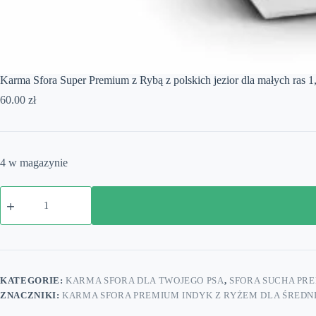
Karma Sfora Super Premium z Rybą z polskich jezior dla małych ras 1
60.00
zł
4 w magazynie
ilość
Karma
Sfora
Super
Premium
z
Rybą
z
KATEGORIE:
KARMA SFORA DLA TWOJEGO PSA
,
SFORA SUCHA PR
polskich
ZNACZNIKI:
KARMA SFORA PREMIUM INDYK Z RYŻEM DLA ŚREDN
jezior
dla