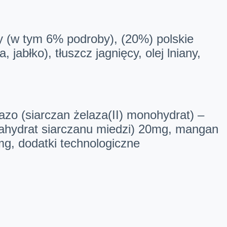
ny (w tym 6% podroby), (20%) polskie
jabłko), tłuszcz jagnięcy, olej lniany,
azo (siarczan żelaza(II) monohydrat) –
tahydrat siarczanu miedzi) 20mg, mangan
mg, dodatki technologiczne