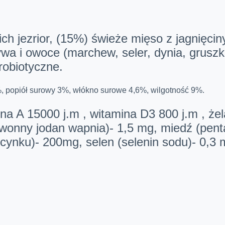
ich jezrior, (15%) świeże mięso z jagnięci
a i owoce (marchew, seler, dynia, gruszka, 
robiotyczne.
%, popiół surowy 3%, włókno surowe 4,6%, wilgotność 9%.
ina A 15000 j.m , witamina D3 800 j.m , żel
wonny jodan wapnia)- 1,5 mg, miedź (pen
 cynku)- 200mg, selen (selenin sodu)- 0,3 