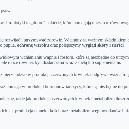
 psów.
ów. Probiotyki to „dobre” bakterie, które pomagają utrzymać równowa
ię rozwijać i utrzymywać zdrowie. Witaminy są ważnym składnikiem di
o pupila,
ochronę wzroku
oraz polepszymy
wygląd skóry i sierści
.
idłowym wchłanianiu wapnia i fosforu, które są niezbędne do utrzy
 ale może również być dostarczana wraz z dietą lub suplementami.
ż bierze udział w produkcji czerwonych krwinek i odgrywa ważną rolę
waż pomaga w produkcji hormonów tarczycy, które są niezbędne do p
liczne, takie jak produkcja czerwonych krwinek i metabolizm tłuszczó
kich jak produkcja tkanek i kości oraz metabolizm węglowodanów i bia