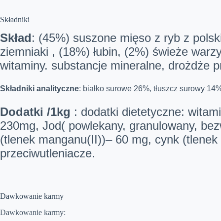
Składniki
Skład
: (45%) suszone mięso z ryb z polsk
ziemniaki , (18%) łubin, (2%) świeże warzyw
witaminy. substancje mineralne, drożdże p
Składniki analityczne
: białko surowe 26%, tłuszcz surowy 14
Dodatki /1kg
: dodatki dietetyczne: witam
230mg, Jod( powlekany, granulowany, bez
(tlenek manganu(II))– 60 mg, cynk (tlenek
przeciwutleniacze.
Dawkowanie karmy
Dawkowanie karmy: