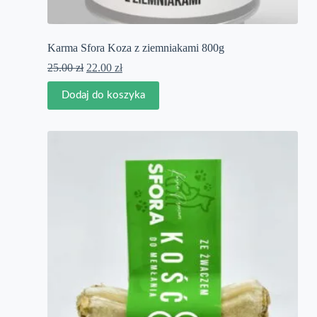
Karma Sfora Koza z ziemniakami 800g
Pierwotna
Aktualna
25.00
zł
22.00
zł
cena
cena
wynosiła:
wynosi:
Dodaj do koszyka
25.00 zł.
22.00 zł.