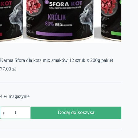
Karma Sfora dla kota mix smaków 12 sztuk x 200g pakiet
77.00
zł
4 w magazynie
ilość
Dodaj do koszyka
Karma
Sfora
dla
kota
mix