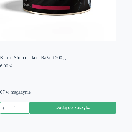
Karma Sfora dla kota Bażant 200 g
6.90
zł
67 w magazynie
ilość
Dodaj do koszyka
Karma
Sfora
dla
kota
Bażant