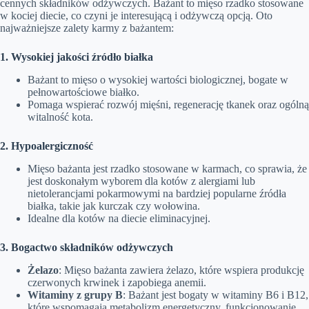
cennych składników odżywczych. Bażant to mięso rzadko stosowane
w kociej diecie, co czyni je interesującą i odżywczą opcją. Oto
najważniejsze zalety karmy z bażantem:
1. Wysokiej jakości źródło białka
Bażant to mięso o wysokiej wartości biologicznej, bogate w
pełnowartościowe białko.
Pomaga wspierać rozwój mięśni, regenerację tkanek oraz ogólną
witalność kota.
2. Hypoalergiczność
Mięso bażanta jest rzadko stosowane w karmach, co sprawia, że
jest doskonałym wyborem dla kotów z alergiami lub
nietolerancjami pokarmowymi na bardziej popularne źródła
białka, takie jak kurczak czy wołowina.
Idealne dla kotów na diecie eliminacyjnej.
3. Bogactwo składników odżywczych
Żelazo
: Mięso bażanta zawiera żelazo, które wspiera produkcję
czerwonych krwinek i zapobiega anemii.
Witaminy z grupy B
: Bażant jest bogaty w witaminy B6 i B12,
które wspomagają metabolizm energetyczny, funkcjonowanie