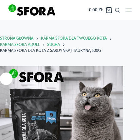
Przejdź
do
0.00
ZŁ
Koszyk
treści
STRONA GŁÓWNA
KARMA SFORA DLA TWOJEGO KOTA
KARMA SFORA ADULT
SUCHA
KARMA SFORA DLA KOTA Z SARDYNKĄ I TAURYNĄ 500G