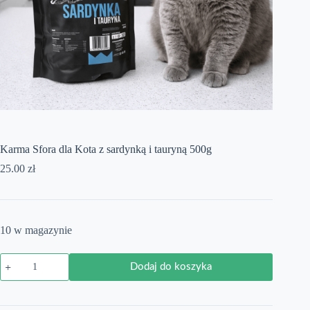
Karma Sfora dla Kota z sardynką i tauryną 500g
25.00
zł
10 w magazynie
ilość
Dodaj do koszyka
Karma
Sfora
dla
Kota