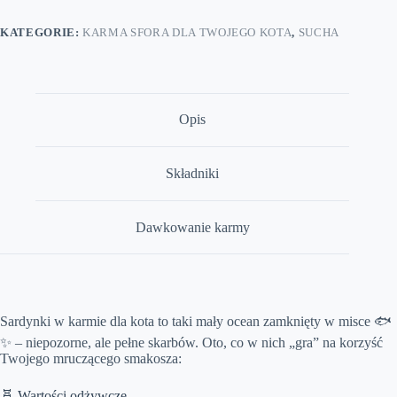
z
sardynką
KATEGORIE:
KARMA SFORA DLA TWOJEGO KOTA
,
SUCHA
i
tauryną
500g
Opis
Składniki
Dawkowanie karmy
Sardynki w karmie dla kota to taki mały ocean zamknięty w misce 🐟
✨ – niepozorne, ale pełne skarbów. Oto, co w nich „gra” na korzyść
Twojego mruczącego smakosza:
🧬 Wartości odżywcze